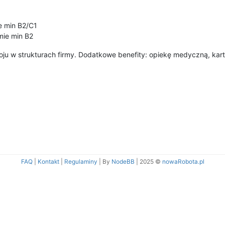
e min B2/C1
mie min B2
oju w strukturach firmy. Dodatkowe benefity: opiekę medyczną, kart
FAQ
|
Kontakt
|
Regulaminy
| By
NodeBB
|
2025 ©
nowaRobota.pl