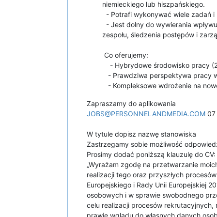
niemieckiego lub hiszpańskiego.
- Potrafi wykonywać wiele zadań i 
- Jest dolny do wywierania wpływu
zespołu, śledzenia postępów i zarz
Co oferujemy:
- Hybrydowe środowisko pracy (2 
- Prawdziwa perspektywa pracy 
- Kompleksowe wdrożenie na nowe
Zapraszamy do aplikowania
JOBS@PERSONNELANDMEDIA.COM
07
W tytule dopisz nazwę stanowiska
Zastrzegamy sobie możliwość odpowiedzi
Prosimy dodać poniższą klauzulę do CV
„Wyrażam zgodę na przetwarzanie moich
realizacji tego oraz przyszłych proces
Europejskiego i Rady Unii Europejskiej 
osobowych i w sprawie swobodnego prz
celu realizacji procesów rekrutacyjnych,
prawie wglądu do własnych danych oso