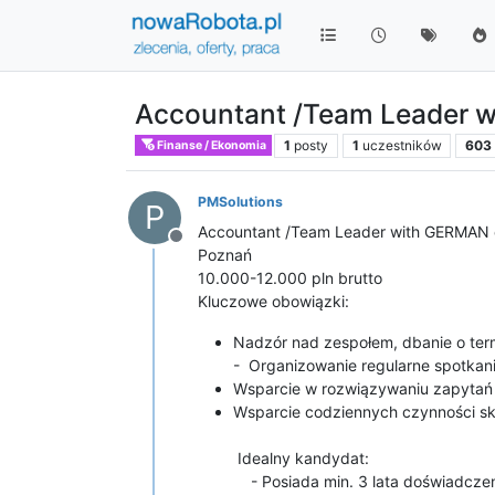
Accountant /Team Leader 
1
posty
1
uczestników
603
Finanse / Ekonomia
PMSolutions
P
Accountant /Team Leader with GERMAN
Niedostępny
Poznań
10.000-12.000 pln brutto
Kluczowe obowiązki:
Nadzór nad zespołem, dbanie o ter
- Organizowanie regularne spotkani
Wsparcie w rozwiązywaniu zapytań
Wsparcie codziennych czynności 
Idealny kandydat:
- Posiada min. 3 lata doświadczeni