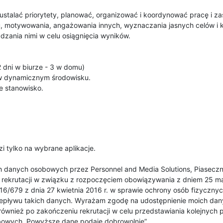
ustalać priorytety, planować, organizować i koordynować pracę i z
, motywowania, angażowania innych, wyznaczania jasnych celów i k
ądzania nimi w celu osiągnięcia wyników.
dni w biurze - 3 w domu)
w dynamicznym środowisku.
 stanowisko.
 tylko na wybrane aplikacje.
:
 danych osobowych przez Personnel and Media Solutions, Piaseczno
ów rekrutacji w związku z rozpoczęciem obowiązywania z dniem 25 m
2016/679 z dnia 27 kwietnia 2016 r. w sprawie ochrony osób fizycz
epływu takich danych. Wyrażam zgodę na udostępnienie moich d
 również po zakończeniu rekrutacji w celu przedstawiania kolejnych
bowych. Powyższe dane podaję dobrowolnie”