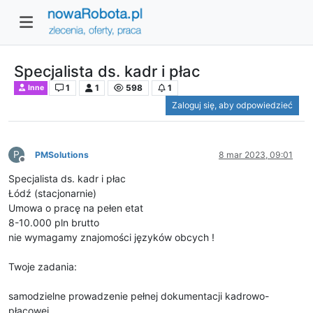
Specjalista ds. kadr i płac
1
1
598
1
Inne
Zaloguj się, aby odpowiedzieć
P
PMSolutions
8 mar 2023, 09:01
Niedostępny
Specjalista ds. kadr i płac
Łódź (stacjonarnie)
Umowa o pracę na pełen etat
8-10.000 pln brutto
nie wymagamy znajomości języków obcych !
Twoje zadania:
samodzielne prowadzenie pełnej dokumentacji kadrowo-
płacowej