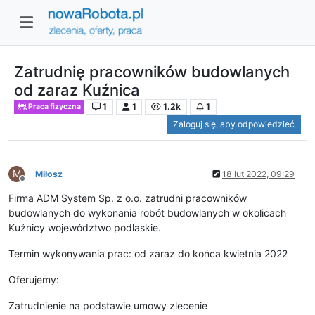
Zatrudnię pracowników budowlanych
od zaraz Kuźnica
1
1
1.2k
1
Praca fizyczna
Zaloguj się, aby odpowiedzieć
M
Miłosz
18 lut 2022, 09:29
Niedostępny
Firma ADM System Sp. z o.o. zatrudni pracowników
budowlanych do wykonania robót budowlanych w okolicach
Kuźnicy województwo podlaskie.
Termin wykonywania prac: od zaraz do końca kwietnia 2022
Oferujemy:
Zatrudnienie na podstawie umowy zlecenie