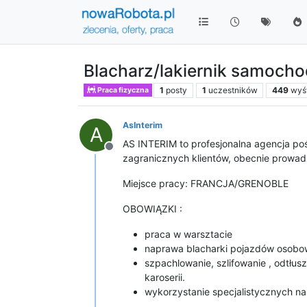
Blacharz/lakiernik samocho
1
posty
1
uczestników
449
wyś
Praca fizyczna
AsInterim
A
AS INTERIM to profesjonalna agencja poś
Niedostępny
zagranicznych klientów, obecnie prow
Miejsce pracy: FRANCJA/GRENOBLE
OBOWIĄZKI :
praca w warsztacie
naprawa blacharki pojazdów osob
szpachlowanie, szlifowanie , odtłus
karoserii.
wykorzystanie specjalistycznych n