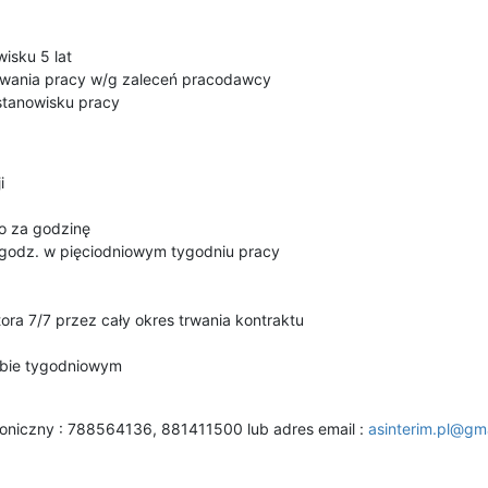
isku 5 lat
wania pracy w/g zaleceń pracodawcy
stanowisku pracy
i
o za godzinę
godz. w pięciodniowym tygodniu pracy
ora 7/7 przez cały okres trwania kontraktu
rybie tygodniowym
foniczny : 788564136, 881411500 lub adres email :
asinterim.pl@gm