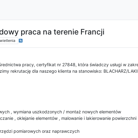
dowy praca na terenie Francji
wietlenia
rednictwa pracy, certyfikat nr 27848, która świadczy usługi w zakr
adzimy rekrutację dla naszego klienta na stanowisko: BLACHARZ
owych , wymiana uszkodzonych / montaż nowych elementów
zczanie , oklejanie elementów , malowanie i lakierowanie powierzch
arzędzi pomiarowych oraz naprawczych