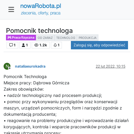
Pomocnik technologa
Praca fizyczna
OD ZARAZ
TECHNOLOG
PRODUKCJA
1
1
1.2k
1
Zaloguj się, aby odpowiedzieć
N
nataliaeurokadra
22 lut 2022, 10:15
Niedostępny
Pomocnik Technologa
Miejsce pracy: Dąbrowa Górnicza
Zakres obowiązków:
• nadzór technologiczny nad procesem produkcji;
• pomoc przy wykonywaniu przeglądów oraz konserwacji
maszyn, urządzeń pomocniczych, form i narzędzi zgodnie z
dokumentacją producenta;
• reagowanie na problemy produkcyjne i wprowadzanie działań
korygujących, kontrola i wsparcie pracowników produkcji w
zakresie utrzymania procesu;