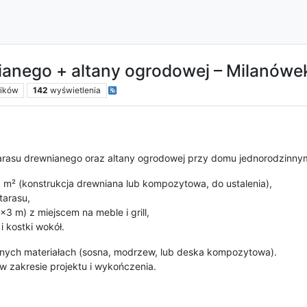
ianego + altany ogrodowej – Milanówe
ników
142
wyświetlenia
tarasu drewnianego oraz altany ogrodowej przy domu jednorodzinny
 m² (konstrukcja drewniana lub kompozytowa, do ustalenia),
tarasu,
x3 m) z miejscem na meble i grill,
 kostki wokół.
ądnych materiałach (sosna, modrzew, lub deska kompozytowa).
w zakresie projektu i wykończenia.