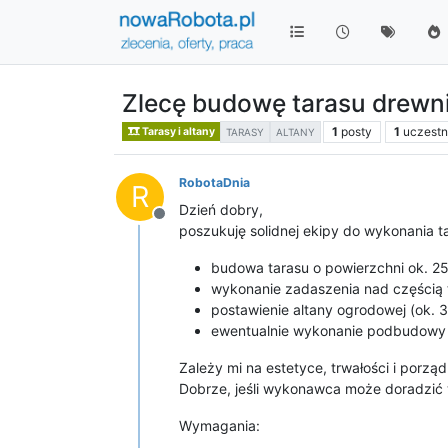
Zlecę budowę tarasu drewn
1
posty
1
uczest
Tarasy i altany
TARASY
ALTANY
RobotaDnia
R
Dzień dobry,
Niedostępny
poszukuję solidnej ekipy do wykonania 
budowa tarasu o powierzchni ok. 25
wykonanie zadaszenia nad częścią 
postawienie altany ogrodowej (ok. 3
ewentualnie wykonanie podbudowy i
Zależy mi na estetyce, trwałości i porz
Dobrze, jeśli wykonawca może doradzić 
Wymagania: