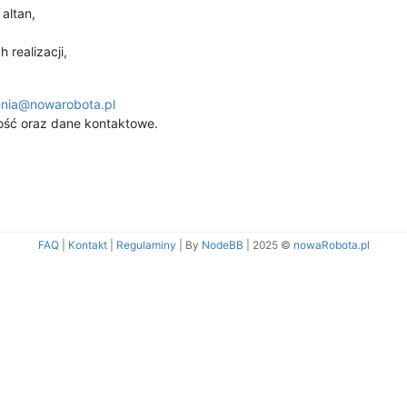
altan,
 realizacji,
enia@nowarobota.pl
ość oraz dane kontaktowe.
FAQ
|
Kontakt
|
Regulaminy
| By
NodeBB
|
2025 ©
nowaRobota.pl