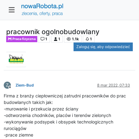
pracownik ogolnobudowlany
1
1
1.1k
1
Praca fizyczna
Zaloguj się, aby odpowiedzieć
Z
Ziem-Bud
8 mar 2022, 07:33
Niedostępny
Firma z branży ciepłowniczej zatrudni pracowników do prac
budowlanych takich jak:
-murowanie i przekucia przez ściany
-odtworzenia chodników, placów i terenów zielonych
-wykonywanie podsypek i obsypek technologicznych
rurociągów
-prace ziemne