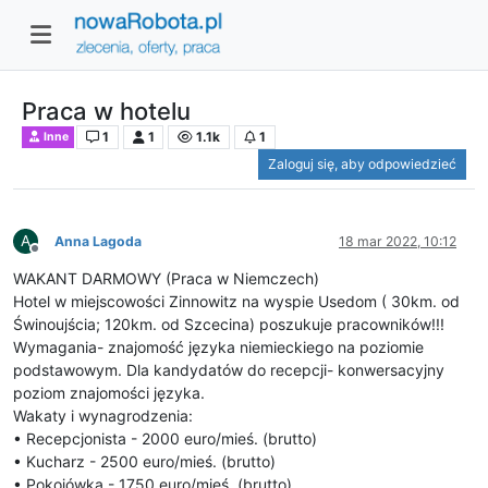
Praca w hotelu
1
1
1.1k
1
Inne
Zaloguj się, aby odpowiedzieć
A
Anna Lagoda
18 mar 2022, 10:12
Niedostępny
WAKANT DARMOWY (Praca w Niemczech)
Hotel w miejscowości Zinnowitz na wyspie Usedom ( 30km. od
Świnoujścia; 120km. od Szcecina) poszukuje pracowników!!!
Wymagania- znajomość języka niemieckiego na poziomie
podstawowym. Dla kandydatów do recepcji- konwersacyjny
poziom znajomości języka.
Wakaty i wynagrodzenia:
• Recepcjonista - 2000 euro/mieś. (brutto)
• Kucharz - 2500 euro/mieś. (brutto)
• Pokojówka - 1750 euro/mieś. (brutto)