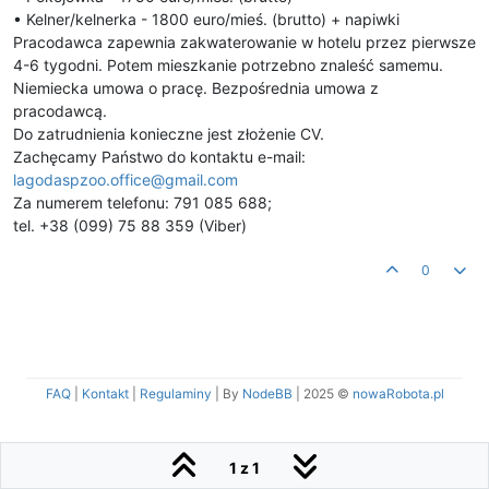
• Kelner/kelnerka - 1800 euro/mieś. (brutto) + napiwki
Pracodawca zapewnia zakwaterowanie w hotelu przez pierwsze
4-6 tygodni. Potem mieszkanie potrzebno znaleść samemu.
Niemiecka umowa o pracę. Bezpośrednia umowa z
pracodawcą.
Do zatrudnienia konieczne jest złożenie CV.
Zachęcamy Państwo do kontaktu e-mail:
lagodaspzoo.office@gmail.com
Za numerem telefonu: 791 085 688;
tel. +38 (099) 75 88 359 (Viber)
0
FAQ
|
Kontakt
|
Regulaminy
| By
NodeBB
|
2025 ©
nowaRobota.pl
1 z 1