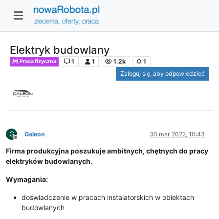
Elektryk budowlany
1
1
1.2k
1
Praca fizyczna
Zaloguj się, aby odpowiedzieć
G
Galeon
30 mar 2022, 10:43
Niedostępny
Firma produkcyjna poszukuje ambitnych, chętnych do pracy
elektryków budowlanych.
Wymagania:
doświadczenie w pracach instalatorskich w obiektach
budowlanych