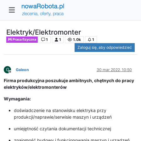
Elektryk/Elektromonter
1
1
1.0k
1
Praca fizyczna
Zaloguj się, aby odpowiedzieć
G
Galeon
30 mar 2022, 10:50
Niedostępny
Firma produkcyjna poszukuje ambitnych, chętnych do pracy
elektryków/elektromonterów
Wymagania:
doświadczenie na stanowisku elektryka przy
produkcji/naprawie/serwisie maszyn i urządzeń
umiejętność czytania dokumentacji technicznej
znajomość budowy i funkcjonowania maszyn i urządzeń