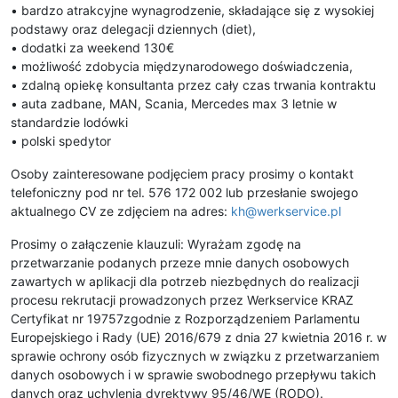
• bardzo atrakcyjne wynagrodzenie, składające się z wysokiej
podstawy oraz delegacji dziennych (diet),
• dodatki za weekend 130€
• możliwość zdobycia międzynarodowego doświadczenia,
• zdalną opiekę konsultanta przez cały czas trwania kontraktu
• auta zadbane, MAN, Scania, Mercedes max 3 letnie w
standardzie lodówki
• polski spedytor
Osoby zainteresowane podjęciem pracy prosimy o kontakt
telefoniczny pod nr tel. 576 172 002 lub przesłanie swojego
aktualnego CV ze zdjęciem na adres:
kh@werkservice.pl
Prosimy o załączenie klauzuli: Wyrażam zgodę na
przetwarzanie podanych przeze mnie danych osobowych
zawartych w aplikacji dla potrzeb niezbędnych do realizacji
procesu rekrutacji prowadzonych przez Werkservice KRAZ
Certyfikat nr 19757zgodnie z Rozporządzeniem Parlamentu
Europejskiego i Rady (UE) 2016/679 z dnia 27 kwietnia 2016 r. w
sprawie ochrony osób fizycznych w związku z przetwarzaniem
danych osobowych i w sprawie swobodnego przepływu takich
danych oraz uchylenia dyrektywy 95/46/WE (RODO).