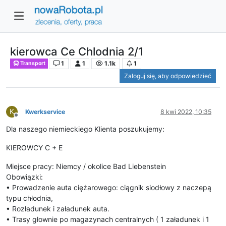
kierowca Ce Chlodnia 2/1
1
1
1.1k
1
Transport
Zaloguj się, aby odpowiedzieć
K
Kwerkservice
8 kwi 2022, 10:35
Niedostępny
Dla naszego niemieckiego Klienta poszukujemy:
KIEROWCY C + E
Miejsce pracy: Niemcy / okolice Bad Liebenstein
Obowiązki:
• Prowadzenie auta ciężarowego: ciągnik siodłowy z naczepą
typu chłodnia,
• Rozładunek i załadunek auta.
• Trasy głownie po magazynach centralnych ( 1 załadunek i 1