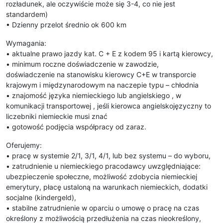
rozładunek, ale oczywiście może się 3-4, co nie jest
standardem)
• Dzienny przelot średnio ok 600 km
Wymagania:
• aktualne prawo jazdy kat. C + E z kodem 95 i kartą kierowcy,
• minimum roczne doświadczenie w zawodzie,
doświadczenie na stanowisku kierowcy C+E w transporcie
krajowym i międzynarodowym na naczepie typu – chłodnia
• znajomość języka niemieckiego lub angielskiego , w
komunikacji transportowej , jeśli kierowca angielskojęzyczny to
liczebniki niemieckie musi znać
• gotowość podjęcia współpracy od zaraz.
Oferujemy:
• pracę w systemie 2/1, 3/1, 4/1, lub bez systemu – do wyboru,
• zatrudnienie u niemieckiego pracodawcy uwzględniające:
ubezpieczenie społeczne, możliwość zdobycia niemieckiej
emerytury, płacę ustaloną na warunkach niemieckich, dodatki
socjalne (kindergeld),
• stabilne zatrudnienie w oparciu o umowę o pracę na czas
określony z możliwością przedłużenia na czas nieokreślony,