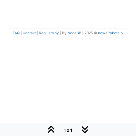
FAQ
|
Kontakt
|
Regulaminy
| By
NodeBB
|
2025 ©
nowaRobota.pl
1 z 1