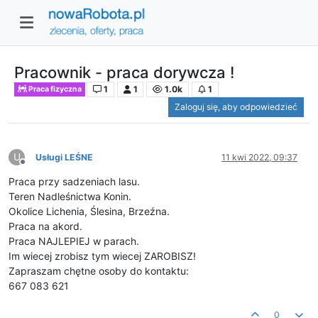
Pracownik - praca dorywcza !
1
1
1.0k
1
Praca fizyczna
Zaloguj się, aby odpowiedzieć
U
Usługi LEŚNE
11 kwi 2022, 09:37
Niedostępny
Praca przy sadzeniach lasu.
Teren Nadleśnictwa Konin.
Okolice Lichenia, Ślesina, Brzeźna.
Praca na akord.
Praca NAJLEPIEJ w parach.
Im wiecej zrobisz tym wiecej ZAROBISZ!
Zapraszam chętne osoby do kontaktu:
667 083 621
0