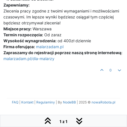
Zapewniamy:
Zlecenia pracy zgodne z twoimi wymaganiami i możliwościami
czasowymi. Im lepsze wyniki będziesz osiągał tym częściej
będziesz otrzymywał zlecenia!
Miejsce pracy:
Warszawa
Termin rozpoczęcia:
Od zaraz
Wysokość wynagrodzenia:
od 400zł dziennie
Firma oferująca:
malarzadam.pl
Zapraszamy do rejestracji poprzez naszą stronę internetową
:
malarzadam.pl/dla-malarzy
0
FAQ
|
Kontakt
|
Regulaminy
| By
NodeBB
|
2025 ©
nowaRobota.pl
1 z 1