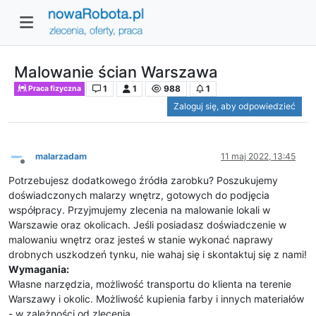
Malowanie ścian Warszawa
1
1
988
1
Praca fizyczna
Zaloguj się, aby odpowiedzieć
malarzadam
11 maj 2022, 13:45
Niedostępny
Potrzebujesz dodatkowego źródła zarobku? Poszukujemy
doświadczonych malarzy wnętrz, gotowych do podjęcia
współpracy. Przyjmujemy zlecenia na malowanie lokali w
Warszawie oraz okolicach. Jeśli posiadasz doświadczenie w
malowaniu wnętrz oraz jesteś w stanie wykonać naprawy
drobnych uszkodzeń tynku, nie wahaj się i skontaktuj się z nami!
Wymagania:
Własne narzędzia, możliwość transportu do klienta na terenie
Warszawy i okolic. Możliwość kupienia farby i innych materiałów
- w zależności od zlecenia.