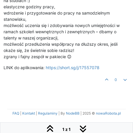
na studiach :)
elastyczne godziny pracy,
wdrożenie i przygotowanie do pracy na samodzielnym
stanowisku,
możliwość uczenia się i zdobywania nowych umiejętności w
ramach szkoleń wewnętrznych i zewnętrznych – dbamy o
talenty w naszej organizacji,
możliwość przedłużenia współpracy na dłuższy okres, jeśli
okaże się, że świetnie sobie radzisz!
zgrany i fajny zespół w pakiecie 😊
LINK do aplikowania:
https://short.sg/j/17557078
0
FAQ
|
Kontakt
|
Regulaminy
| By
NodeBB
|
2025 ©
nowaRobota.pl
1 z 1