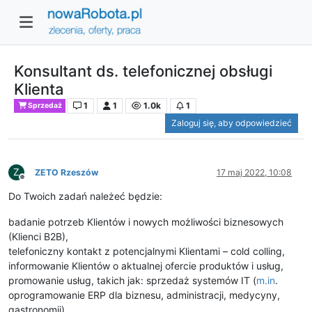
Konsultant ds. telefonicznej obsługi
Klienta
1
1
1.0k
1
Sprzedaż
Zaloguj się, aby odpowiedzieć
Z
ZETO Rzeszów
17 maj 2022, 10:08
Niedostępny
Do Twoich zadań należeć będzie:
badanie potrzeb Klientów i nowych możliwości biznesowych
(Klienci B2B),
telefoniczny kontakt z potencjalnymi Klientami – cold colling,
informowanie Klientów o aktualnej ofercie produktów i usług,
promowanie usług, takich jak: sprzedaż systemów IT (
m.in
.
oprogramowanie ERP dla biznesu, administracji, medycyny,
gastronomii),