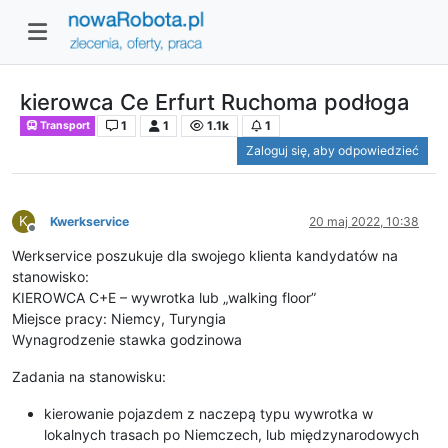
kierowca Ce Erfurt Ruchoma podłoga
1
1
1.1k
1
Transport
Zaloguj się, aby odpowiedzieć
K
Kwerkservice
20 maj 2022, 10:38
Niedostępny
Werkservice poszukuje dla swojego klienta kandydatów na
stanowisko:
KIEROWCA C+E – wywrotka lub „walking floor”
Miejsce pracy: Niemcy, Turyngia
Wynagrodzenie stawka godzinowa
Zadania na stanowisku:
kierowanie pojazdem z naczepą typu wywrotka w
lokalnych trasach po Niemczech, lub międzynarodowych