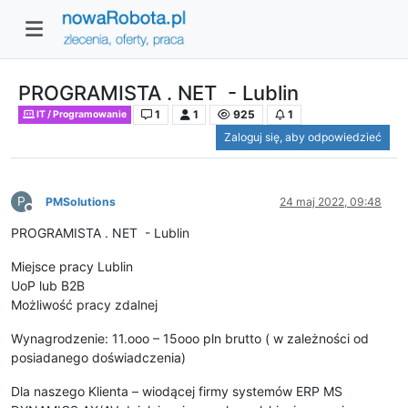
PROGRAMISTA . NET - Lublin
1
1
925
1
IT / Programowanie
Zaloguj się, aby odpowiedzieć
P
PMSolutions
24 maj 2022, 09:48
Niedostępny
PROGRAMISTA . NET - Lublin
Miejsce pracy Lublin
UoP lub B2B
Możliwość pracy zdalnej
Wynagrodzenie: 11.ooo – 15ooo pln brutto ( w zależności od
posiadanego doświadczenia)
Dla naszego Klienta – wiodącej firmy systemów ERP MS