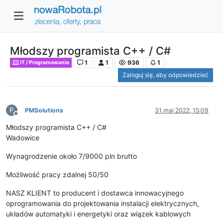
Młodszy programista C++ / C#
1
1
936
1
IT / Programowanie
Zaloguj się, aby odpowiedzieć
P
PMSolutions
31 maj 2022, 15:09
Niedostępny
Młodszy programista C++ / C#
Wadowice
Wynagrodzenie około 7/9000 pln brutto
Możliwość pracy zdalnej 50/50
NASZ KLIENT to producent i dostawca innowacyjnego
oprogramowania do projektowania instalacji elektrycznych,
układów automatyki i energetyki oraz wiązek kablowych