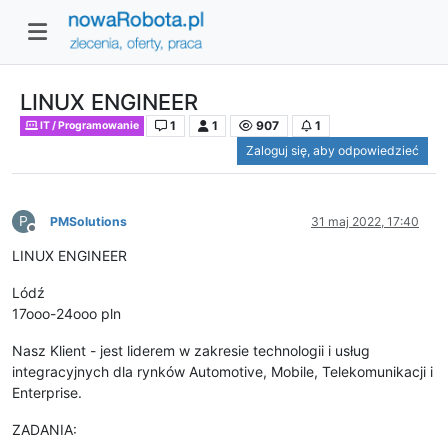
LINUX ENGINEER
1
1
907
1
IT / Programowanie
Zaloguj się, aby odpowiedzieć
P
PMSolutions
31 maj 2022, 17:40
Niedostępny
LINUX ENGINEER
Lódź
17ooo-24ooo pln
Nasz Klient - jest liderem w zakresie technologii i usług
integracyjnych dla rynków Automotive, Mobile, Telekomunikacji i
Enterprise.
ZADANIA: