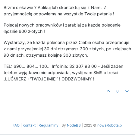
Brzmi ciekawie ? Aplikuj lub skontaktuj się z Nami. Z
przyjemnością odpowiemy na wszystkie Twoje pytania !
Polecaj nowych pracowników i zarabiaj za każde polecenie
łącznie 600 złotych !
Wystarczy, że każda polecona przez Ciebie osoba przepracuje
z nami przynajmniej 30 dni otrzymasz 300 złotych, po kolejnych
90 dniach, otrzymasz kolejne 300 złotych.
TEL: 690... 864... 100... Infolinia: 32 307 93 00 - Jeśli żaden
telefon wyjątkowo nie odpowiada, wyślij nam SMS o treści
„LUĆMIERZ +'TWOJE IMIĘ'” ! ODDZWONIMY !
0
FAQ
|
Kontakt
|
Regulaminy
| By
NodeBB
|
2025 ©
nowaRobota.pl