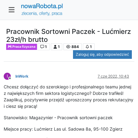
Pracownik Sortowni Paczek - Lućmierz
23zł/h brutto
1
1
884
1
Praca fizyczna
Zaloguj się, aby odpowiedzieć
I
InWork
7 cze 2022, 10:43
Niedostępny
Chcesz dołączyć do szerokiego i profesjonalnego teamu jednej
z największych firm sektora logistycznego? Dobrze trafiłeś!
Zaaplikuj, pozytywnie przejdź uproszczony proces rekrutacyjny
i ciesz się pracą!
Stanowisko: Magazynier - Pracownik sortowni paczek
Miejsce pracy: Lućmierz Las ul. Sadowa 8a, 95-100 Zgierz