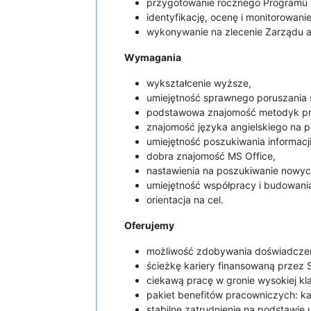
przygotowanie rocznego Programu 
identyfikację, ocenę i monitorowan
wykonywanie na zlecenie Zarządu ana
Wymagania
wykształcenie wyższe,
umiejętność sprawnego poruszania 
podstawowa znajomość metodyk pro
znajomość języka angielskiego na p
umiejętność poszukiwania informacji
dobra znajomość MS Office,
nastawienia na poszukiwanie nowyc
umiejętność współpracy i budowania 
orientacja na cel.
Oferujemy
możliwość zdobywania doświadczeń 
ścieżkę kariery finansowaną przez S
ciekawą pracę w gronie wysokiej kla
pakiet benefitów pracowniczych: ka
stabilne zatrudnienie na podstawie