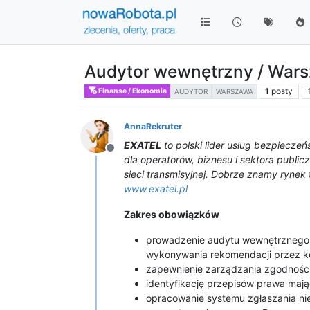
Audytor wewnętrzny / War
1
posty
Finanse / Ekonomia
AUDYTOR
WARSZAWA
AnnaRekruter
EXATEL
to polski lider usług bezpiecz
Niedostępny
dla operatorów, biznesu i sektora public
sieci transmisyjnej. Dobrze znamy rynek
www.exatel.pl
Zakres obowiązków
prowadzenie audytu wewnętrznego 
wykonywania rekomendacji przez ko
zapewnienie zarządzania zgodności
identyfikację przepisów prawa mają
opracowanie systemu zgłaszania ni