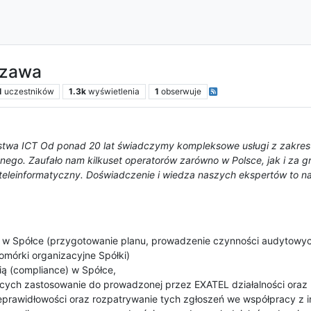
szawa
1
uczestników
1.3k
wyświetlenia
1
obserwuje
eństwa ICT Od ponad 20 lat świadczymy kompleksowe usługi z zakres
znego. Zaufało nam kilkuset operatorów zarówno w Polsce, jak i za gr
 teleinformatyczny. Doświadczenie i wiedza naszych ekspertów to nas
w Spółce (przygotowanie planu, prowadzenie czynności audytowych
mórki organizacyjne Spółki)
ą (compliance) w Spółce,
cych zastosowanie do prowadzonej przez EXATEL działalności oraz 
eprawidłowości oraz rozpatrywanie tych zgłoszeń we współpracy z 