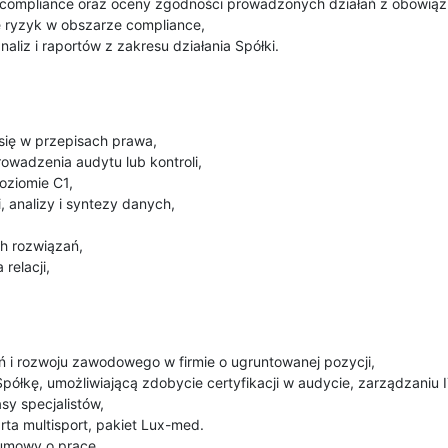
compliance oraz oceny zgodności prowadzonych działań z obowiąz
ie ryzyk w obszarze compliance,
liz i raportów z zakresu działania Spółki.
się w przepisach prawa,
wadzenia audytu lub kontroli,
oziomie C1,
, analizy i syntezy danych,
h rozwiązań,
relacji,
i rozwoju zawodowego w firmie o ugruntowanej pozycji,
półkę, umożliwiającą zdobycie certyfikacji w audycie, zarządzaniu 
sy specjalistów,
rta multisport, pakiet Lux-med.
 umowy o pracę.