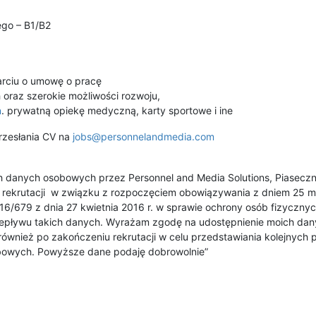
go – B1/B2
parciu o umowę o pracę
 oraz szerokie możliwości rozwoju,
n
. prywatną opiekę medyczną, karty sportowe i ine
rzesłania CV na
jobs@personnelandmedia.com
 danych osobowych przez Personnel and Media Solutions, Piaseczn
ów rekrutacji w związku z rozpoczęciem obowiązywania z dniem 25 m
2016/679 z dnia 27 kwietnia 2016 r. w sprawie ochrony osób fizycz
epływu takich danych. Wyrażam zgodę na udostępnienie moich d
 również po zakończeniu rekrutacji w celu przedstawiania kolejnych
bowych. Powyższe dane podaję dobrowolnie”