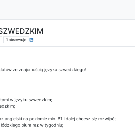
 SZWEDZKIM
1
obserwuje
atów ze znajomością języka szwedzkiego!
entami w języku szwedzkim;
wedzkim;
 angielski na poziomie min. B1 i dalej chcesz się rozwijać;
 łódzkiego biura raz w tygodniu;