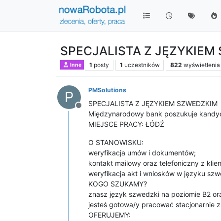
SPECJALISTA Z JĘZYKIEM
1
posty
1
uczestników
822
wyświetlenia
Inne
PMSolutions
P
SPECJALISTA Z JĘZYKIEM SZWEDZKIM
Niedostępny
Międzynarodowy bank poszukuje kandyd
MIEJSCE PRACY: ŁÓDŹ
O STANOWISKU:
weryfikacja umów i dokumentów;
kontakt mailowy oraz telefoniczny z kli
weryfikacja akt i wniosków w języku sz
KOGO SZUKAMY?
znasz język szwedzki na poziomie B2 oraz
jesteś gotowa/y pracować stacjonarnie z
OFERUJEMY: