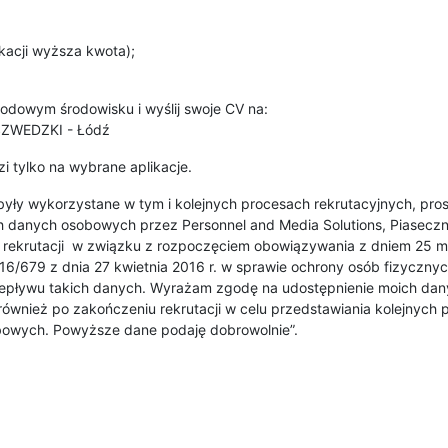
kacji wyższa kwota);
dowym środowisku i wyślij swoje CV na:
SZWEDZKI - Łódź
 tylko na wybrane aplikacje.
yły wykorzystane w tym i kolejnych procesach rekrutacyjnych, pros
 danych osobowych przez Personnel and Media Solutions, Piaseczno
ów rekrutacji w związku z rozpoczęciem obowiązywania z dniem 25 m
2016/679 z dnia 27 kwietnia 2016 r. w sprawie ochrony osób fizycz
epływu takich danych. Wyrażam zgodę na udostępnienie moich d
 również po zakończeniu rekrutacji w celu przedstawiania kolejnych
owych. Powyższe dane podaję dobrowolnie”.