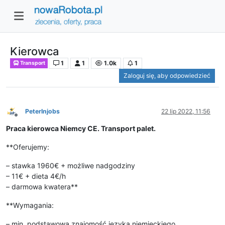
Kierowca
1
1
1.0k
1
Transport
Zaloguj się, aby odpowiedzieć
PeterInjobs
22 lip 2022, 11:56
Niedostępny
Praca kierowca Niemcy CE. Transport palet.
**Oferujemy:
– stawka 1960€ + możliwe nadgodziny
– 11€ + dieta 4€/h
– darmowa kwatera**
**Wymagania:
– min. podstawowa znajomość języka niemieckiego