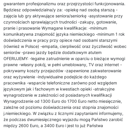
gwarantem profesjonalizmu oraz przejrzystości funkcjonowania.
Będziesz odpowiedzialna/y za: -opiekę nad osobą starszą -
zajęcia lub gry aktywujące seniora/seniorkę -asystowanie przy
czynnościach sprawiających trudności -zakupy, gotowanie,
pranie i prasowanie Wymagane kwalifikacje: -minimum
komunikatywna znajomość języka niemieckiego -minimum 1 rok
doświadczenia w pracy przy opiece nad osobami starszymi
(również w Polsce) -empatia, cierpliwość oraz życzliwość wobec
seniorów -prawo jazdy będzie dodatkowym atutem
OFERUJEMY: -legalne zatrudnienie w oparciu o bieżące wymogi
prawne -własny pokój, w pełni umeblowany, TV oraz internet -
pokrywamy koszty przejazdów -zapewnione zakwaterowanie
oraz wyżywienie -indywidualne podejście do każdego
pracownika -wsparcie telefoniczne zarówno pod względem
językowym jak i fachowym w kwestiach opieki -atrakcyjne
wynagrodzenie w zależności od posiadanych kwalifikacji
Wynagrodzenie od 1300 Euro do 1700 Euro netto miesięcznie,
zależne od poziomu doświadczenia oraz stopnia znajomości
j.niemieckiego. W związku z licznymi zapytaniami informujemy,
że podczas dwumiesięcznego wyjazdu mogą Państwo zarobić
między 2600 Euro, a 3400 Euro i jest to już Państwa