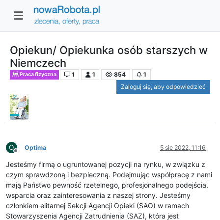
Opiekun/ Opiekunka osób starszych w
Niemczech
1
1
854
1
Praca fizyczna
Zaloguj się, aby odpowiedzieć
O
Optima
5 sie 2022, 11:16
Niedostępny
Jesteśmy firmą o ugruntowanej pozycji na rynku, w związku z
czym sprawdzoną i bezpieczną. Podejmując współpracę z nami
mają Państwo pewność rzetelnego, profesjonalnego podejścia,
wsparcia oraz zainteresowania z naszej strony. Jesteśmy
członkiem elitarnej Sekcji Agencji Opieki (SAO) w ramach
Stowarzyszenia Agencji Zatrudnienia (SAZ), która jest