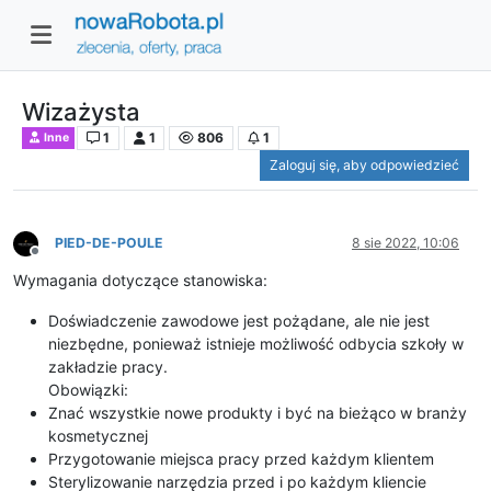
Wizażysta
1
1
806
1
Inne
Zaloguj się, aby odpowiedzieć
PIED-DE-POULE
8 sie 2022, 10:06
Niedostępny
Wymagania dotyczące stanowiska:
Doświadczenie zawodowe jest pożądane, ale nie jest
niezbędne, ponieważ istnieje możliwość odbycia szkoły w
zakładzie pracy.
Obowiązki:
Znać wszystkie nowe produkty i być na bieżąco w branży
kosmetycznej
Przygotowanie miejsca pracy przed każdym klientem
Sterylizowanie narzędzia przed i po każdym kliencie