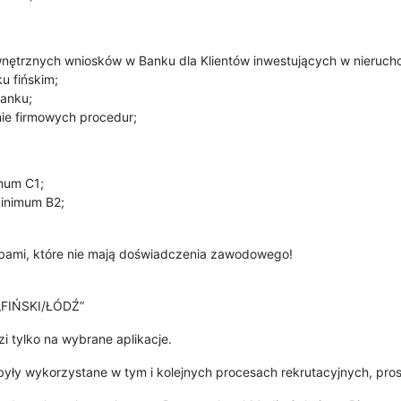
wnętrznych wniosków w Banku dla Klientów inwestujących w nieruch
u fińskim;
banku;
nie firmowych procedur;
imum C1;
minimum B2;
obami, które nie mają doświadczenia zawodowego!
 „FIŃSKI/ŁÓDŹ”
 tylko na wybrane aplikacje.
yły wykorzystane w tym i kolejnych procesach rekrutacyjnych, pros