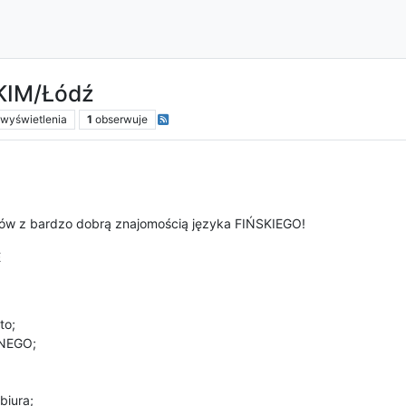
SKIM/Łódź
wyświetlenia
1
obserwuje
tów z bardzo dobrą znajomością języka FIŃSKIEGO!
E
to;
NEGO;
biura;