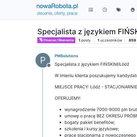
Specjalista z językiem FIŃ
1
posty
1
uczestników
859
Finanse / Ekonomia
PMSolutions
P
Specjalista z językiem FIŃSKIM/Łódź
Niedostępny
W imieniu klienta poszukujemy kandyda
MIEJSCE PRACY: Łódź - STACJONARNI
OFERUJEMY:
wynagrodzenie 7000-9000 pln brut
umowę o pracę BEZ OKRESU PRÓB
bogaty pakiet benefitów;
szkolenia i kursy językowe;
pracę stacjonarną z nowoczesnego 