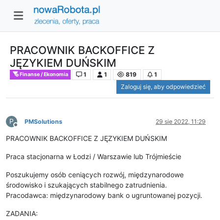
PRACOWNIK BACKOFFICE Z
JĘZYKIEM DUŃSKIM
1
1
819
1
Finanse / Ekonomia
Zaloguj się, aby odpowiedzieć
P
PMSolutions
29 sie 2022, 11:29
Niedostępny
PRACOWNIK BACKOFFICE Z JĘZYKIEM DUŃSKIM
Praca stacjonarna w Łodzi / Warszawie lub Trójmieście
Poszukujemy osób ceniących rozwój, międzynarodowe
środowisko i szukających stabilnego zatrudnienia.
Pracodawca: międzynarodowy bank o ugruntowanej pozycji.
ZADANIA: