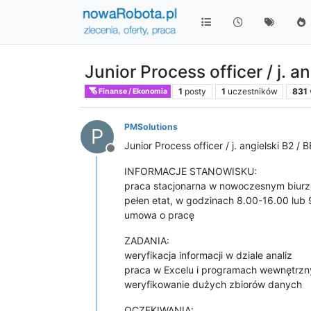
Junior Process officer / j.
1
posty
1
uczestników
831
Finanse / Ekonomia
PMSolutions
P
Junior Process officer / j. angielski B
Niedostępny
INFORMACJE STANOWISKU:
praca stacjonarna w nowoczesnym biurz
pełen etat, w godzinach 8.00-16.00 lub 
umowa o pracę
ZADANIA:
weryfikacja informacji w dziale analiz
praca w Excelu i programach wewnętrz
weryfikowanie dużych zbiorów danych
OCZEKIWANIA: