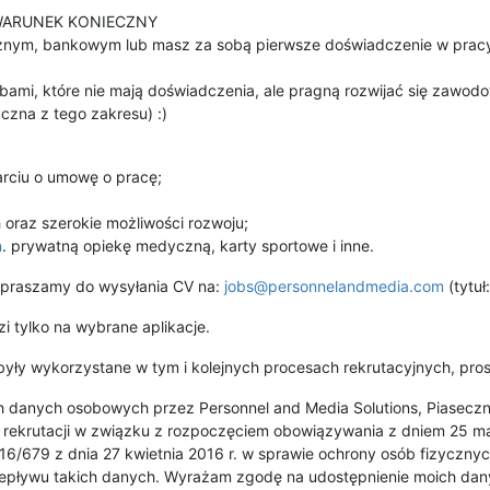
 – WARUNEK KONIECZNY
micznym, bankowym lub masz za sobą pierwsze doświadczenie w pr
ami, które nie mają doświadczenia, ale pragną rozwijać się zawodo
zna z tego zakresu) :)
parciu o umowę o pracę;
oraz szerokie możliwości rozwoju;
n
. prywatną opiekę medyczną, karty sportowe i inne.
apraszamy do wysyłania CV na:
jobs@personnelandmedia.com
(tytuł
 tylko na wybrane aplikacje.
yły wykorzystane w tym i kolejnych procesach rekrutacyjnych, pros
 danych osobowych przez Personnel and Media Solutions, Piaseczno
ów rekrutacji w związku z rozpoczęciem obowiązywania z dniem 25 m
2016/679 z dnia 27 kwietnia 2016 r. w sprawie ochrony osób fizycz
epływu takich danych. Wyrażam zgodę na udostępnienie moich d