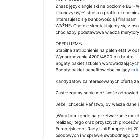
Znasz język angielski na poziomie B2
Ukończyłaś/eś studia o profilu ekono
Interesujesz się bankowością i finansami
WAŻNE: Chętnie skontaktujemy się z osob
chociażby podstawowa wiedza merytoryc
OFERUJEMY:
Stabilne zatrudnienie na pełen etat w o
Wynagrodzenie 4200/4500 pln brutto;
Bogaty pakiet szkoleń wprowadzających 
Bogaty pakiet benefitów obejmujący
m.i
Kandydatów zainteresowanych ofertą z
Zastrzegamy sobie możliwość odpowiedzi
Jeżeli chcecie Państwo, by wasze dane b
„Wyrażam zgodę na przetwarzanie moich
realizacji tego oraz przyszłych proces
Europejskiego i Rady Unii Europejskiej 
osobowych i w sprawie swobodnego prz