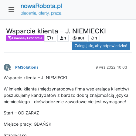
Wsparcie klienta – J. NIEMIECKI
1
1
801
1
Finanse / Ekonomia
Zaloguj się, aby odpowiedzieć
P
PMSolutions
9 wrz 2022, 10:03
Niedostępny
Wsparcie klienta – J. NIEMIECKI
W imieniu klienta (międzynarodowa firma wspierająca klientów)
poszukujemy kandydatów z bardzo dobrą znajomością języka
niemieckiego - doświadczenie zawodowe nie jest wymagane!
Start – OD ZARAZ
Miejsce pracy: GDAŃSK
Stanowisko: