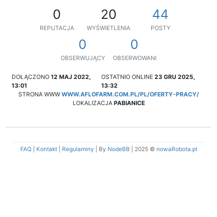
0
20
44
REPUTACJA
WYŚWIETLENIA
POSTY
0
0
OBSERWUJĄCY
OBSERWOWANI
DOŁĄCZONO
12 MAJ 2022,
OSTATNIO ONLINE
23 GRU 2025,
13:01
13:32
STRONA WWW
WWW.AFLOFARM.COM.PL/PL/OFERTY-PRACY/
LOKALIZACJA
PABIANICE
FAQ
|
Kontakt
|
Regulaminy
| By
NodeBB
|
2025 ©
nowaRobota.pl