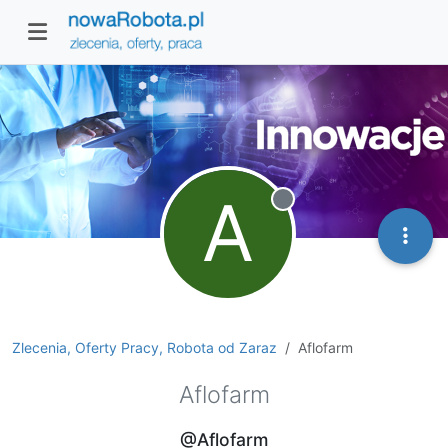
A
Niedostępny
Zlecenia, Oferty Pracy, Robota od Zaraz
Aflofarm
Aflofarm
@Aflofarm