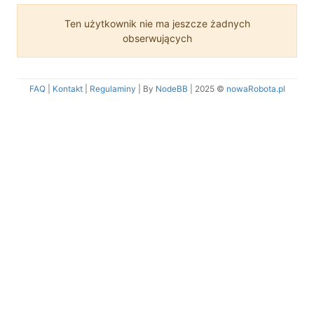
Ten użytkownik nie ma jeszcze żadnych
obserwujących
FAQ
|
Kontakt
|
Regulaminy
| By
NodeBB
|
2025 ©
nowaRobota.pl