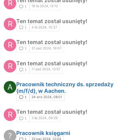
Ten temat został usunięty!
R
19 lis 2024, 12:12
1
Ten temat został usunięty!
R
4 lis 2024, 10:37
1
Ten temat został usunięty!
R
31 paź 2024, 19:07
1
Ten temat został usunięty!
R
11 paź 2024, 12:57
1
Pracownik techniczny ds. sprzedaży
A
(m/f/d), w Aachen.
24 wrz 2024, 08:01
1
Ten temat został usunięty!
R
2 lip 2024, 09:29
1
Pracownik księgarni
?
22 kwi 2024, 12:04
1