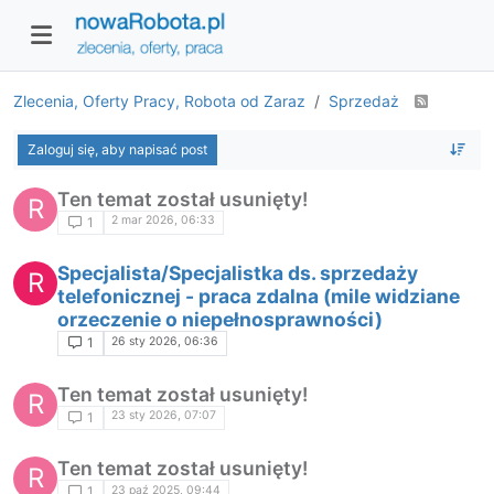
Zlecenia, Oferty Pracy, Robota od Zaraz
Sprzedaż
Zaloguj się, aby napisać post
Ten temat został usunięty!
R
2 mar 2026, 06:33
1
Specjalista/Specjalistka ds. sprzedaży
R
telefonicznej - praca zdalna (mile widziane
orzeczenie o niepełnosprawności)
26 sty 2026, 06:36
1
Ten temat został usunięty!
R
23 sty 2026, 07:07
1
Ten temat został usunięty!
R
23 paź 2025, 09:44
1