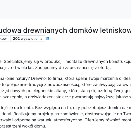
Budowa drewnianych domków letnisko
ików
202
wyświetlenia
e. Specjalizujemy się w produkcji i montażu drewnianych konstrukcji
ia już od wielu lat. Zachęcamy do zapoznania się z ofertą.
a łonie natury? Drewnol to firma, która spełni Twoje marzenia o id
to połączenie tradycji z nowoczesnością, które zachwycają zarówno
zędziowych po eleganckie altany, które staną się ozdobą Twojego 
m szczególe, a doświadczeni stolarze gwarantują najwyższą jakość 
ejście do klienta. Bez względu na to, czy potrzebujesz domku cał
detal. Realizujemy projekty na zamówienie, dostosowując je do Two
kże trwałe i odporne na warunki atmosferyczne. Oferujemy również 
 przestrzeni wokół domu.