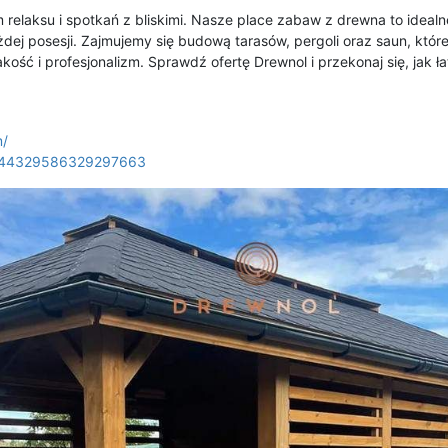
m relaksu i spotkań z bliskimi. Nasze place zabaw z drewna to ideal
ej posesji. Zajmujemy się budową tarasów, pergoli oraz saun, które
jakość i profesjonalizm. Sprawdź ofertę Drewnol i przekonaj się, ja
m/
2344329586329297663