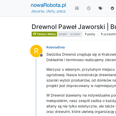
Drewnol Paweł Jaworski | 
1
posty
1
uczestn
Tarasy i altany
DOMKI
ALTANY
RobotaDnia
R
Siedziba Drewnol znajduje się w Krakowi
Niedostępny
Dokładnie i terminowo realizujemy zlecen
Marzysz o własnym, przytulnym miejscu n
ogrodowej. Nasze konstrukcje drewniane 
szeroki wybór produktów, od domków nar
projekt jest dopracowany w najmniejszy
W Drewnol stawiamy na indywidualne pod
małopolskim, nasz zespół zadba o każdy 
altany są nie tylko estetyczne, ale ta
oraz drewutni, które ułatwią organizację